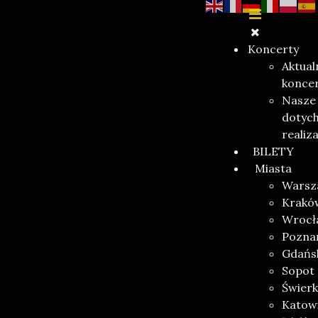
Koncerty
Aktual
konce
Nasze
dotyc
realiz
BILETY
Miasta
Warsz
Krakó
Wrocł
Pozna
Gdańs
Sopot
Świerk
Katow