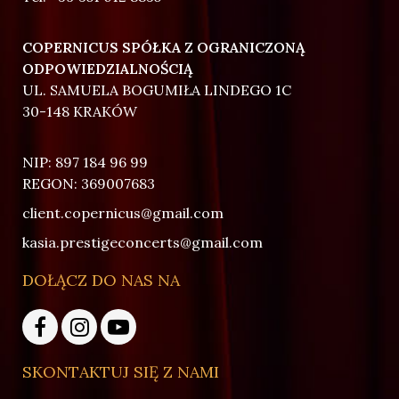
COPERNICUS SPÓŁKA Z OGRANICZONĄ
ODPOWIEDZIALNOŚCIĄ
UL. SAMUELA BOGUMIŁA LINDEGO 1C
30-148 KRAKÓW
NIP: 897 184 96 99
REGON: 369007683
client.copernicus@gmail.com
kasia.prestigeconcerts@gmail.com
DOŁĄCZ DO NAS NA
SKONTAKTUJ SIĘ Z NAMI