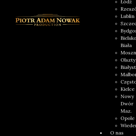
Łódź
Rzesz
Lublin
Szczec
Bydgo
Bielsk
Biała
Moszn
Olszty
Białys
Malbo
Częst
Kielce
Nowy
Dwór
Maz.
Opole
Wiede
O nas