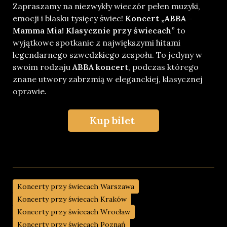
Zapraszamy na niezwykły wieczór pełen muzyki,
emocji i blasku tysięcy świec!
Koncert „ABBA –
Mamma Mia! Klasycznie przy świecach”
to
wyjątkowe spotkanie z największymi hitami
legendarnego szwedzkiego zespołu. To jedyny w
swoim rodzaju
ABBA koncert
, podczas którego
znane utwory zabrzmią w eleganckiej, klasycznej
oprawie.
Kup bilet
Koncerty przy świecach Warszawa
Koncerty przy świecach Kraków
Koncerty przy świecach Wrocław
Koncerty przy świecach Poznań