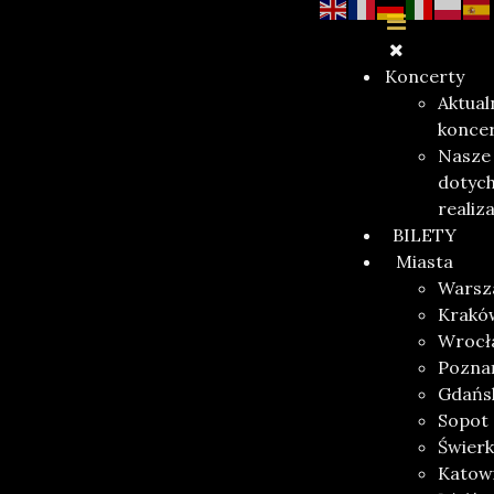
Koncerty
Aktual
konce
Nasze
dotyc
realiz
BILETY
Miasta
Warsz
Krakó
Wrocł
Pozna
Gdańs
Sopot
Świerk
Katow