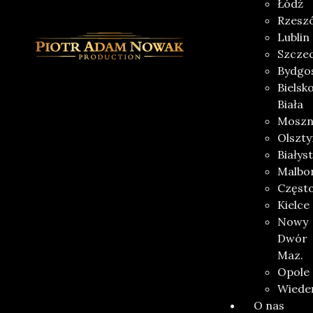
Łódź
Rzesz
Lublin
Szczec
Bydgo
Bielsk
Biała
Moszn
Olszty
Białys
Malbo
Częst
Kielce
Nowy
Dwór
Maz.
Opole
Wiede
O nas