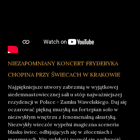
NIEZAPOMNIANY KONCERT FRYDERYKA
CHOPINA PRZY ŚWIECACH W KRAKOWIE
Najpiękniejsze utwory zabrzmią w wyjątkowej
siedemnastowiecznej sali u stóp najważniejszej
rezydencji w Polsce - Zamku Wawelskiego. Daj się
oczarować piękną muzyką na fortepian solo w
niezwykłym wnętrzu z fenomenalną akustyką.
Niezwykły wieczór wypełni magiczna sceneria
blasku świec, odbijających się w złoceniach i
marmurach. Nie zwlekaj i pozwól się zachwycić