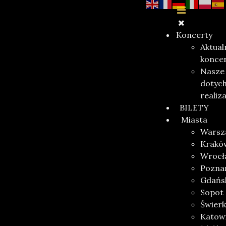
Koncerty
Aktual
konce
Nasze
dotyc
realiz
BILETY
Miasta
Warsz
Krakó
Wrocł
Pozna
Gdańs
Sopot
Świerk
Katow