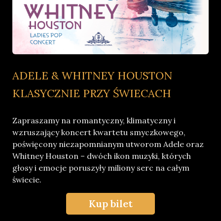
ADELE & WHITNEY HOUSTON
KLASYCZNIE PRZY ŚWIECACH
Zapraszamy na romantyczny, klimatyczny i
wzruszający koncert kwartetu smyczkowego,
poświęcony niezapomnianym utworom Adele oraz
Whitney Houston – dwóch ikon muzyki, których
głosy i emocje poruszyły miliony serc na całym
świecie.
Kup bilet