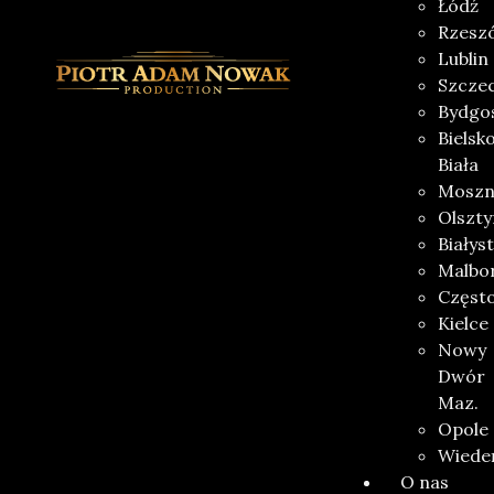
Łódź
Rzesz
Lublin
Szczec
Bydgo
Bielsk
Biała
Moszn
Olszty
Białys
Malbo
Częst
Kielce
Nowy
Dwór
Maz.
Opole
Wiede
O nas