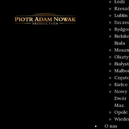
Łódź
Rzesz
Lublin
Szczec
Bydgo
Bielsk
Biała
Moszn
Olszty
Białys
Malbo
Częst
Kielce
Nowy
Dwór
Maz.
Opole
Wiede
O nas