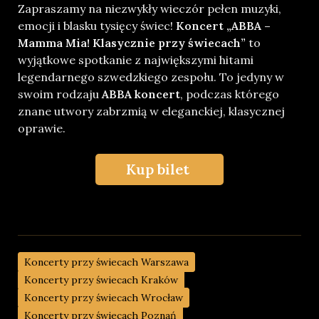
Zapraszamy na niezwykły wieczór pełen muzyki,
emocji i blasku tysięcy świec!
Koncert „ABBA –
Mamma Mia! Klasycznie przy świecach”
to
wyjątkowe spotkanie z największymi hitami
legendarnego szwedzkiego zespołu. To jedyny w
swoim rodzaju
ABBA koncert
, podczas którego
znane utwory zabrzmią w eleganckiej, klasycznej
oprawie.
Kup bilet
Koncerty przy świecach Warszawa
Koncerty przy świecach Kraków
Koncerty przy świecach Wrocław
Koncerty przy świecach Poznań