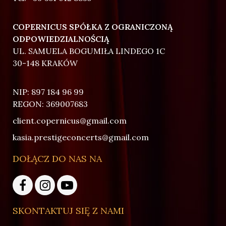
COPERNICUS SPÓŁKA Z OGRANICZONĄ
ODPOWIEDZIALNOŚCIĄ
UL. SAMUELA BOGUMIŁA LINDEGO 1C
30-148 KRAKÓW
NIP: 897 184 96 99
REGON: 369007683
client.copernicus@gmail.com
kasia.prestigeconcerts@gmail.com
DOŁĄCZ DO NAS NA
SKONTAKTUJ SIĘ Z NAMI