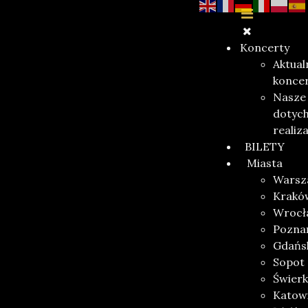
Koncerty
Aktual
konce
Nasze
dotyc
realiz
BILETY
Miasta
Warsz
Krakó
Wrocł
Pozna
Gdańs
Sopot
Świerk
Katow