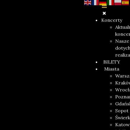
Koncerty
Aktual
konce
Nasze
dotyc
realiz
BILETY
Miasta
Warsz
Krakó
Wrocł
Pozna
Gdańs
Sopot
Świerk
Katow