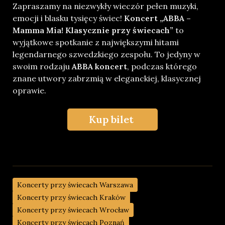
Zapraszamy na niezwykły wieczór pełen muzyki,
emocji i blasku tysięcy świec!
Koncert „ABBA –
Mamma Mia! Klasycznie przy świecach”
to
wyjątkowe spotkanie z największymi hitami
legendarnego szwedzkiego zespołu. To jedyny w
swoim rodzaju
ABBA koncert
, podczas którego
znane utwory zabrzmią w eleganckiej, klasycznej
oprawie.
Kup bilet
Koncerty przy świecach Warszawa
Koncerty przy świecach Kraków
Koncerty przy świecach Wrocław
Koncerty przy świecach Poznań