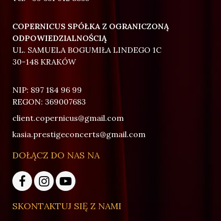
COPERNICUS SPÓŁKA Z OGRANICZONĄ
ODPOWIEDZIALNOŚCIĄ
UL. SAMUELA BOGUMIŁA LINDEGO 1C
30-148 KRAKÓW
NIP: 897 184 96 99
REGON: 369007683
client.copernicus@gmail.com
kasia.prestigeconcerts@gmail.com
DOŁĄCZ DO NAS NA
SKONTAKTUJ SIĘ Z NAMI