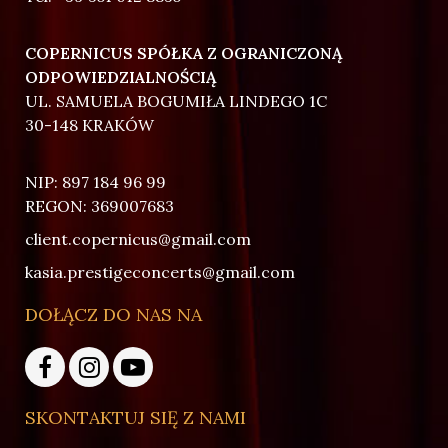
COPERNICUS SPÓŁKA Z OGRANICZONĄ
ODPOWIEDZIALNOŚCIĄ
UL. SAMUELA BOGUMIŁA LINDEGO 1C
30-148 KRAKÓW
NIP: 897 184 96 99
REGON: 369007683
client.copernicus@gmail.com
kasia.prestigeconcerts@gmail.com
DOŁĄCZ DO NAS NA
SKONTAKTUJ SIĘ Z NAMI