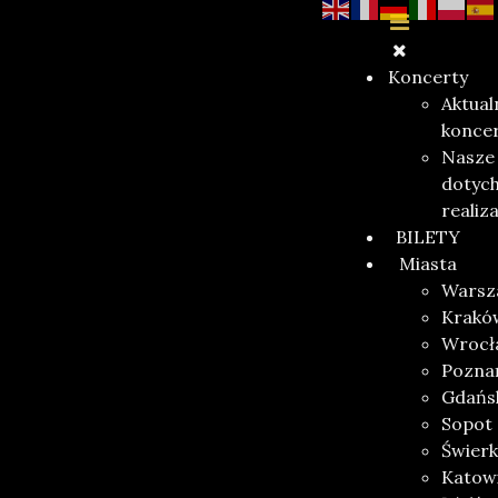
Koncerty
Aktual
konce
Nasze
dotyc
realiz
BILETY
Miasta
Warsz
Krakó
Wrocł
Pozna
Gdańs
Sopot
Świerk
Katow