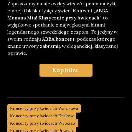
Zapraszamy na niezwykły wieczór pełen muzyki,
emocji i blasku tysięcy świec!
Koncert „ABBA –
Mamma Mia! Klasycznie przy świecach”
to
wyjątkowe spotkanie z największymi hitami
legendarnego szwedzkiego zespołu. To jedyny w
swoim rodzaju
ABBA koncert
, podczas którego
znane utwory zabrzmią w eleganckiej, klasycznej
oprawie.
Kup bilet
Koncerty przy świecach Warszawa
Koncerty przy świecach Kraków
Koncerty przy świecach Wrocław
Koncerty przy świecach Poznań