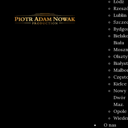
Łódź
Rzesz
Lublin
Szczec
Bydgo
Bielsk
Biała
Moszn
Olszty
Białys
Malbo
Częst
Kielce
Nowy
Dwór
Maz.
Opole
Wiede
O nas