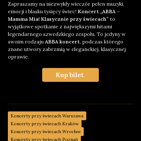
Zapraszamy na niezwykły wieczór pełen muzyki,
emocji i blasku tysięcy świec!
Koncert „ABBA –
Mamma Mia! Klasycznie przy świecach”
to
wyjątkowe spotkanie z największymi hitami
legendarnego szwedzkiego zespołu. To jedyny w
swoim rodzaju
ABBA koncert
, podczas którego
znane utwory zabrzmią w eleganckiej, klasycznej
oprawie.
Kup bilet
Koncerty przy świecach Warszawa
Koncerty przy świecach Kraków
Koncerty przy świecach Wrocław
Koncerty przy świecach Poznań