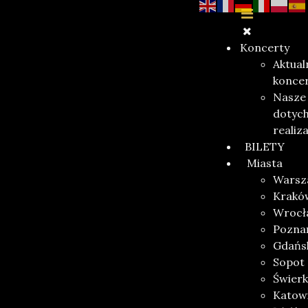
Koncerty
Aktual
konce
Nasze
dotyc
realiz
BILETY
Miasta
Warsz
Krakó
Wrocł
Pozna
Gdańs
Sopot
Świerk
Katow