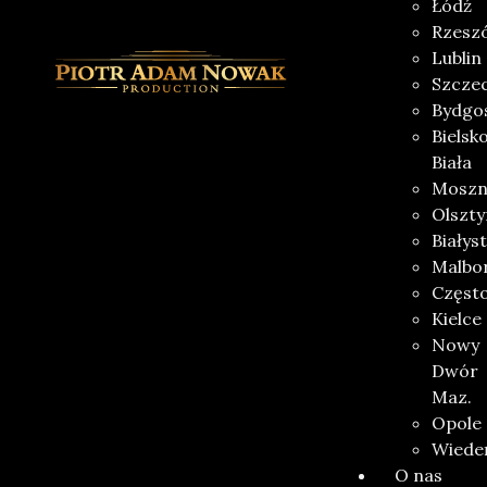
Łódź
Rzesz
Lublin
Szczec
Bydgo
Bielsk
Biała
Moszn
Olszty
Białys
Malbo
Częst
Kielce
Nowy
Dwór
Maz.
Opole
Wiede
O nas