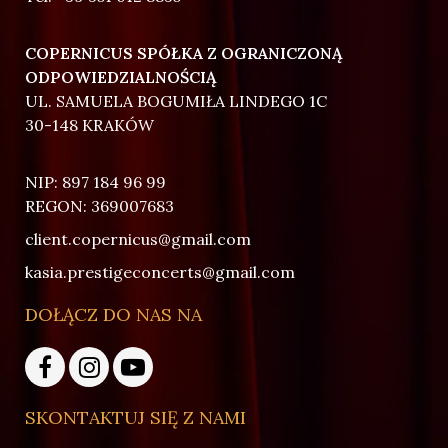
COPERNICUS SPÓŁKA Z OGRANICZONĄ
ODPOWIEDZIALNOŚCIĄ
UL. SAMUELA BOGUMIŁA LINDEGO 1C
30-148 KRAKÓW
NIP: 897 184 96 99
REGON: 369007683
client.copernicus@gmail.com
kasia.prestigeconcerts@gmail.com
DOŁĄCZ DO NAS NA
SKONTAKTUJ SIĘ Z NAMI