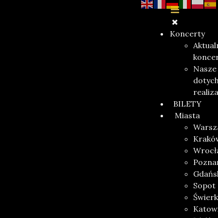
Koncerty
Aktual
konce
Nasze
dotyc
realiz
BILETY
Miasta
Warsz
Krakó
Wrocł
Pozna
Gdańs
Sopot
Świerk
Katow