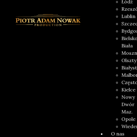
Łódź
Rzesz
Lublin
Szczec
Bydgo
Bielsk
Biała
Moszn
Olszty
Białys
Malbo
Częst
Kielce
Nowy
Dwór
Maz.
Opole
Wiede
O nas