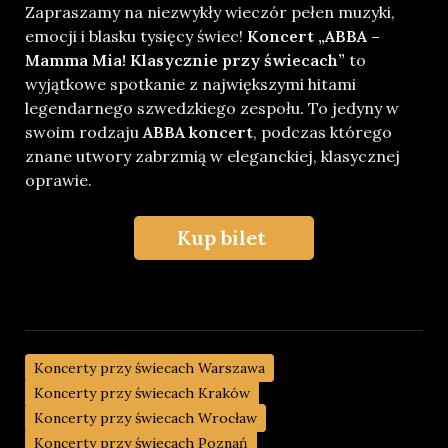
Zapraszamy na niezwykły wieczór pełen muzyki,
emocji i blasku tysięcy świec!
Koncert „ABBA –
Mamma Mia! Klasycznie przy świecach”
to
wyjątkowe spotkanie z największymi hitami
legendarnego szwedzkiego zespołu. To jedyny w
swoim rodzaju
ABBA koncert
, podczas którego
znane utwory zabrzmią w eleganckiej, klasycznej
oprawie.
Kup bilet
Koncerty przy świecach Warszawa
Koncerty przy świecach Kraków
Koncerty przy świecach Wrocław
Koncerty przy świecach Poznań