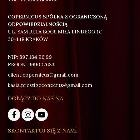
COPERNICUS SPÓŁKA Z OGRANICZONĄ
ODPOWIEDZIALNOŚCIĄ
UL. SAMUELA BOGUMIŁA LINDEGO 1C
30-148 KRAKÓW
NIP: 897 184 96 99
REGON: 369007683
client.copernicus@gmail.com
kasia.prestigeconcerts@gmail.com
DOŁĄCZ DO NAS NA
SKONTAKTUJ SIĘ Z NAMI