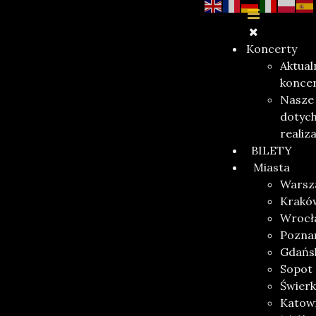
Koncerty
Aktual
konce
Nasze
dotyc
realiz
BILETY
Miasta
Warsz
Krakó
Wrocł
Pozna
Gdańs
Sopot
Świerk
Katow