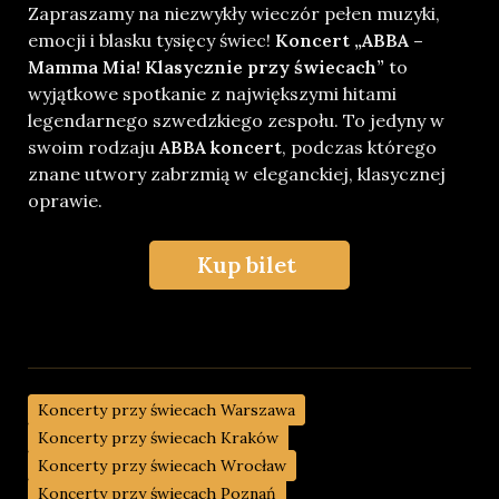
Zapraszamy na niezwykły wieczór pełen muzyki,
emocji i blasku tysięcy świec!
Koncert „ABBA –
Mamma Mia! Klasycznie przy świecach”
to
wyjątkowe spotkanie z największymi hitami
legendarnego szwedzkiego zespołu. To jedyny w
swoim rodzaju
ABBA koncert
, podczas którego
znane utwory zabrzmią w eleganckiej, klasycznej
oprawie.
Kup bilet
Koncerty przy świecach Warszawa
Koncerty przy świecach Kraków
Koncerty przy świecach Wrocław
Koncerty przy świecach Poznań