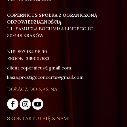
COPERNICUS SPÓŁKA Z OGRANICZONĄ
ODPOWIEDZIALNOŚCIĄ
UL. SAMUELA BOGUMIŁA LINDEGO 1C
30-148 KRAKÓW
NIP: 897 184 96 99
REGON: 369007683
client.copernicus@gmail.com
kasia.prestigeconcerts@gmail.com
DOŁĄCZ DO NAS NA
SKONTAKTUJ SIĘ Z NAMI