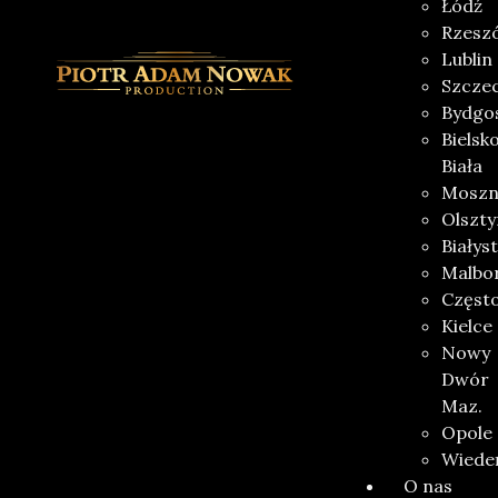
Łódź
Rzesz
Lublin
Szczec
Bydgo
Bielsk
Biała
Moszn
Olszty
Białys
Malbo
Częst
Kielce
Nowy
Dwór
Maz.
Opole
Wiede
O nas